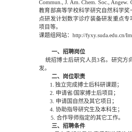
Commun., J. Am. Chem. Soc., Angew. Ch
教育部高等学校科学研究自然科学奖
点研发计划数字诊疗装备研发重点专
项目等。
课题组网站：
http://fyxy.suda.edu.cn/I
一
、
招聘岗位
统招博士后研究人员
3
名。研究方
发。
二
、
岗位职责
1.
独立完成搏士后科研课题；
2.
申请省
/
国家搏士后项目；
3.
申请国自然及其它项日；
4.
协助指导研究生及本科生；
5.
合作导师指定的其它工作。
三
、
招聘条件