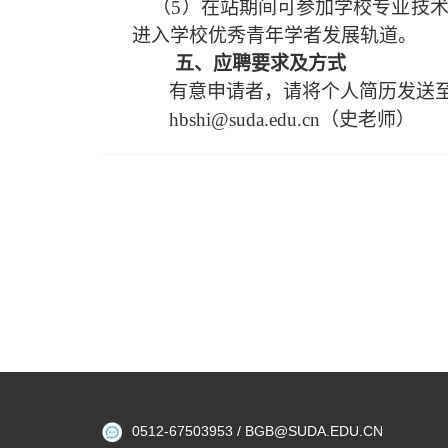
（5）
在站
期间可参加学校专业技
进入学校
优秀青年学者发展轨道。
五
、
应聘要求
及
方式
有意申请者，请将个人简历发送
hbshi@suda.edu.cn
（史老师）
0512-67503953 / BGB@SUDA.EDU.CN