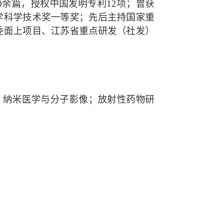
0
余
篇，
授权中国
发明专利
1
2
项
；
曾获
学科学技术奖一等奖
；
先后主持国家重
委面上项目、江苏省重点研发（社发）
；纳米医学与分子影像；放射性药物研