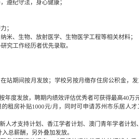
养，遵纪守法，身心健康；
潜力；
、纳米、生物、放射医学、生物医学工程等相关材料；
外研究工作经历者优先录取。
，在站期间按月发放；学校
另按月缴存住房公积金，发
。
按年度发放，聘期内绩效评估优秀者可
获得最高
40万
供的租房补贴
1000元/月，
同时可申
请
苏州市
乐居
人才
新人才支持计划、香江学者计划、澳门青年学者计划
计入总薪酬，另外叠加发放。