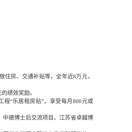
放住房
、
交通补贴等，全年近
8万元
，
元的绩效
奖励
。
工程
“
乐居
租房贴
”
，
享受每月
800元
或
、中德博士后交流项目、
江苏省卓越博