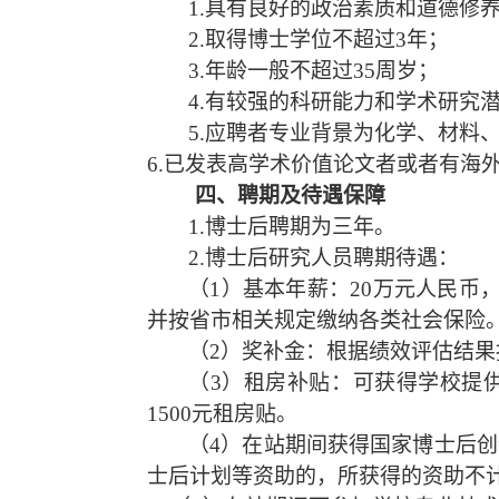
1.具有良好的政治素质和道德修
2.取得博士学位不超过3年；
3.年龄一般不超过35周岁；
4.有较强的科研能力和学术研究
5.应聘者专业背景为化学、材料
6.已发表高学术价值论文者或者有海
四
、
聘期及待遇保障
1.博士后聘期为三年。
2.博士后研究人员聘期待遇：
（1）
基本年薪：
20万元人民币
并按省市相关规定缴纳各类社会保险
（2）
奖补金：根据绩效评估结果
（3）
租房补贴：可
获得学校
提
1500元
租房贴
。
（4）
在站期间获得国家博士后创
士后
计划等资助的，所获得的资助不