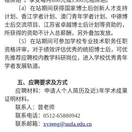
租房贴
”
，
享受每月
800元
或
1500元
租房贴
。
（4）
在站期间获得国家博士后创新人才支持
计划、香江学者计划、澳门青年学者计划、中德博
士后交流项目、
江苏省卓越博士后
计划等资助的，
所获得的资助不计入总薪酬，另外叠加发放。
（5）
在站
期间可参加学校专业技术职务任职
资格评审，对于绩效评估优秀的统招博士后，可优
先推荐
应聘
校内教学科研岗位
，进入学校
优秀青年
学者发展轨道。
五
、
应聘要求
及
方式
应聘材料：申请人个人简历及近
3年学术成果
证明材料。
联系人：曾老师
联系电话：
0512-6
5880942
联系邮箱：
xy
zeng
@suda.edu.cn