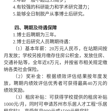
3.年龄一般不超过35周岁；
4.有较强的科研能力和学术研究潜力；
5.能够全日制脱产从事博士后研究。
四
、
聘期及待遇保障
1.博士后聘期为三年。
2.博士后研究人员聘期待遇：
（1）
基本年薪：
20万元人民币，在站期间按
月发放；学校
另按月缴存住房公积金，发放住房
、
交通补贴等，全年近
8万元
，并按省市相关规定缴
纳各类社会保险。
（2）
奖补金：根据绩效评估结果按年度发
放，聘期内绩效评估优秀者可
获得最高
40万元的
绩效
奖励
。
（3）
租房补贴：可
获得学校
提供的租房补贴
1000元/月，
同时可申
请
苏州市
乐居
人才
工程
“
乐居