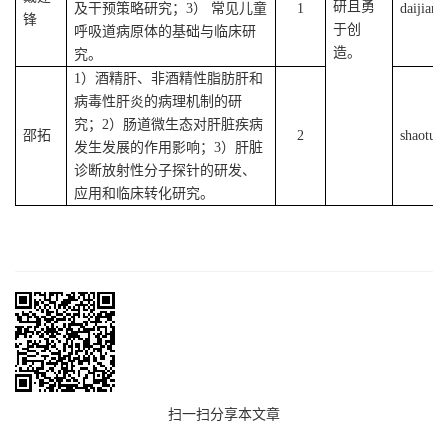
研且勇
及干预策略研究；3） 常见儿童
1
daijian
锋
于
创
呼吸道病原体的基础与临床研
造。
究。
1）酒精肝、非酒精性脂肪肝和
病毒性肝炎的病理机制的研
究；2）肠道微生态对肝脏疾病
邵拓
2
shaotuo
发生发展的作用影响；3）肝脏
诊断放射性分子探针的研发、
应用和临床转化研究。
扫一扫分享本文章