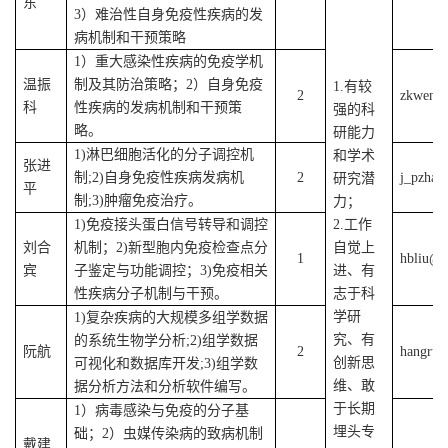
东
3）难治性自身免疫性疾病的发
病机制和干预策略
1）
重大感染性疾病的免疫学机
温振
制及其防治策略；
2）
自身免疫
1
.有较
2
zkwen@s
科
性疾病的发病机制和干预策
强的科
略。
研能力
1
)
淋巴细胞活化的分子调控机
和学术
张进
制
;
2)
自身免疫性疾病发病机
2
j_pzhan
研究潜
平
制
;
3)
肿瘤免疫治疗。
力；
1)免疫接头蛋白信号转导和调控
2
.工作
刘合
机制；2)新型胞内免疫检查点分
自觉上
1
hbliu@s
宾
子鉴定与功能调控；3)免疫相关
进、有
性疾病分子机制与干预。
志于科
学研
1
)复杂疾病的大规模多组学数据
究、有
的系统生物学分析
;
2)组学数据
阮航
2
hangrua
创新思
可视化和数据库开发
;
3)组学数
维、敢
据分析方法和分析软件编写
。
于长期
1）病毒感染与免疫的分子基
埋头专
础；2）虫媒传染病的致病机制
戴建