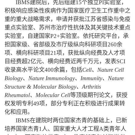
IBMS
建院后，先后组建
1
5
个独立
P
I
实验室，
积极响应感染性疾病作为国家医疗卫生工作重中之
重的重大战略需求，申请并获批江苏省感染与免疫
重点实验室、苏州市治疗性抗体及其关键技术重点
实验室，自建国家
P
2+
实验室。依托研究平台，承
担
国家级、省部级及市厅级纵向科研项目260余
项
、
横向科研项目21项
，
获批
纵向
经费及人才项
目经费超2亿元
、横向经费近两千万元，发表
S
CI
收录高水平论文
4
00
余篇，包括
Cell、
Nature Cell
Biology、Nature Immunology、Immunity
、
Nature
Structure & Molecular Biology、Arthritis
Rheumatol、Molecular Cell
等顶级
期刊论文，获授
权发明专利
4
9
项，部分专利正在积极进行成果转
化和应用。
I
BMS
在建院时两位国家杰青的基础上，已新
培养国家杰青
1人、国家重大人才工程A类青年人