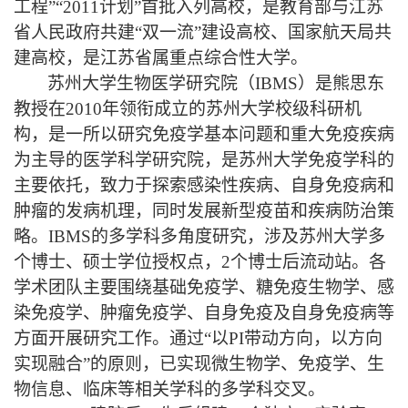
工程”“2011计划”首批入列高校，是教育部与江苏
省人民政府共建“双一流”建设高校、国家航天局共
建高校，是江苏省属重点综合性大学。
苏州大学生物医学研究院（IBMS）是
熊思东
教授在
2010年
领衔
成立的苏州大学校级科研机
构
，
是一所以研究免疫学基本问题和
重大
免疫疾病
为主导的医学科学研究院
，是苏州大学免疫学科的
主要依托，
致力于探索
感染性疾病、自身免疫病和
肿
瘤
的
发病机理，同时发展新型疫苗
和疾病防
治策
略。
IBMS的多学科多角度研究，涉及苏州大学多
个博士、硕士学位授权点，2个博士后流动站。各
学术团队主要围绕基础免疫学、糖免疫生物学、感
染免疫学、肿瘤免疫学、自身免疫及自身免疫病等
方面开展研究工作。通过“以PI带动方向，以方向
实现融合”的原则，已实现微生物学、免疫学、生
物信息、临床等相关学科的多学科交叉。