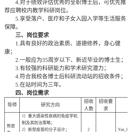
4.对于绩效评估优秀的全职博士后，可优先推
荐应聘校内教学科研岗位。
5.享受落户、医疗和子女入园入学等生活服务
保障。
三、岗位要求
1.具有
良好的
政治
素质、道德修养
，
身心健
康
；
2.
一般应为
35周岁以下、新近毕业的博士生；
3.有较强的科研能力和学术研究潜力；
4.符合我校各博士后科研流动站的招收条件；
5.在站
时间为
三年。
四、岗位需求
招收
招收要
导师
研究方向
人数
求
1）重大感染性疾病的免疫学机
制及其防治策略；
熊思
2
）新型疫苗的分子设计；
2
Y
an
_li@