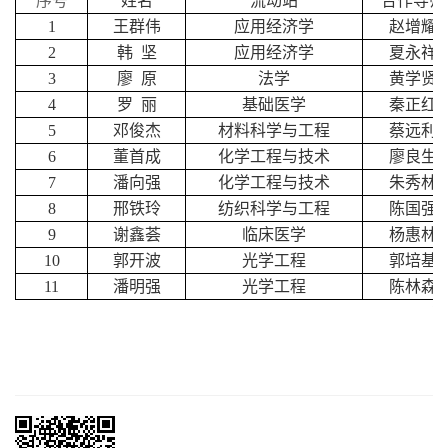
序号
姓名
流动站
合作导师
1
王群伟
应用经济学
赵增耀
2
韩
坚
应用经济学
夏永祥
3
廖
原
法学
黄学贤
4
罗
丽
基础医学
秦正红
5
邓俊杰
材料科学与工程
蔡远利
6
董首成
化学工程与技术
廖良生
7
潘向强
化学工程与技术
朱秀林
8
邢铁玲
纺织科学与工程
陈国强
9
谢鑫荟
临床医学
杨惠林
10
郭开波
光学工程
郭培基
11
潘明强
光学工程
陈林森
苏
2