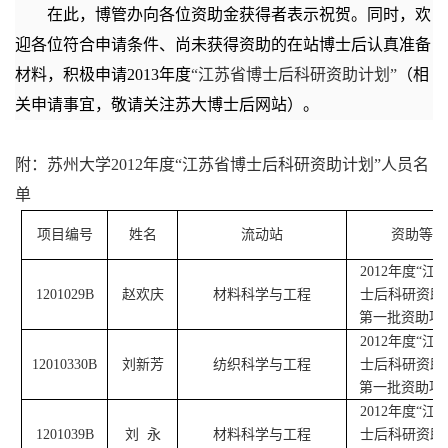
在此，博管办向各位资助金获得者表示祝贺。同时，欢
迎各位符合申请条件、尚未获得资助的在站博士后认真准备
材料，积极申请
2013
年度
“江苏省博士后科研资助计划”
（相
关申请事宜，敬请关注苏大博士后网站）。
附：苏州大学
2012
年度“江苏省博士后科研资助计划”人员名
单
项目编号
姓名
流动站
资助等次
2012
年度“江
1201029B
赵欢庆
材料科学与工程
士后科研资助
第一批资助项
2012
年度“江
12010330B
刘新芳
纺织科学与工程
士后科研资助
第一批资助项
2012
年度“江
1201039B
刘
永
材料科学与工程
士后科研资助