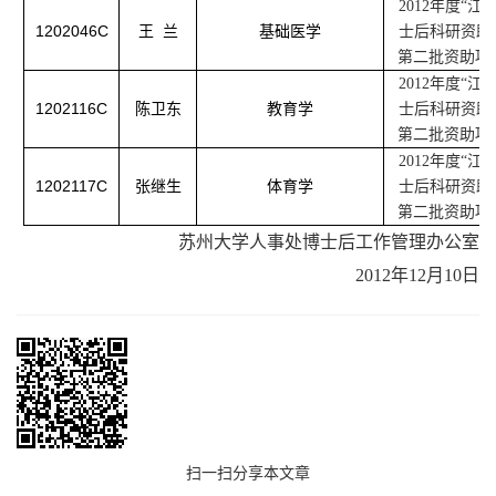
2012
年度“江
1202046C
王
兰
基础医学
士后科研资助
第二批资助项
2012
年度“江
1202116C
陈卫东
教育学
士后科研资助
第二批资助项
2012
年度“江
1202117C
张继生
体育学
士后科研资助
第二批资助项
苏州大学人事处博士后工作管理办公室
2012
年
12
月
10
日
扫一扫分享本文章